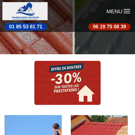
MENU
01 85 53 61 71
06 19 75 08 39