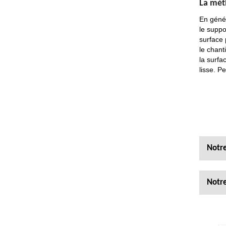
La méth
En génér
le suppo
surface 
le chant
la surfa
lisse. P
Notre
Notre