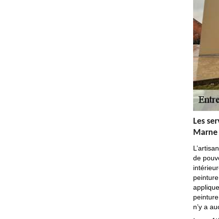
Les ser
Marne
L’artisa
de pouv
intérieu
peinture
applique
peinture
n’y a au