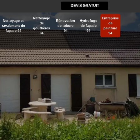
DEVIS GRATUIT
Nettoyage
Entreprise
Nettoyage et
Rénovation
Hydrofuge
de
de
ravalement de
de toiture
de façade
gouttières
peinture
façade 94
94
94
94
94