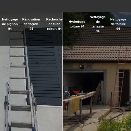
Nettoyage
Nettoyage
Rénovation
Recherche
Nettoyage
Hydrofuge
de
de pignon
de façade
de fuite
de toiture
toiture 94
terrasse
94
94
toiture 94
94
94