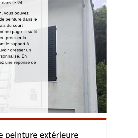
 dans le 94
en, vous pouvez
de peinture dans le
ais du court
ême page. Il suffit
en préciser la
ant le support à
uvoir dresser un
ersonnalisé. En
rez une réponse de
e peinture extérieure