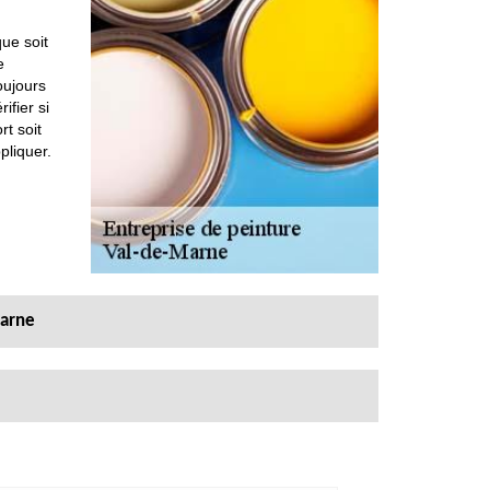
n
ue soit
e
oujours
ifier si
rt soit
pliquer.
Marne