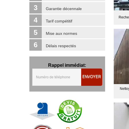
3
Garantie décennale
Recher
4
Tarif compétitif
5
Mise aux normes
6
Délais respectés
Rappel immédiat:
ENVOYER
Netto