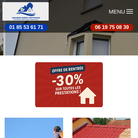
MENU
01 85 53 61 71
06 19 75 08 39