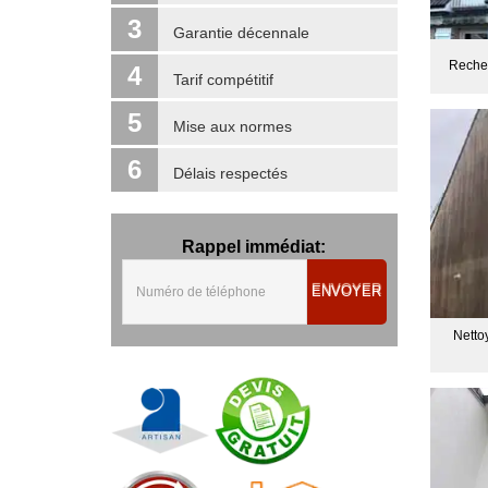
3
Garantie décennale
Recher
4
Tarif compétitif
5
Mise aux normes
6
Délais respectés
Rappel immédiat:
ENVOYER
Netto