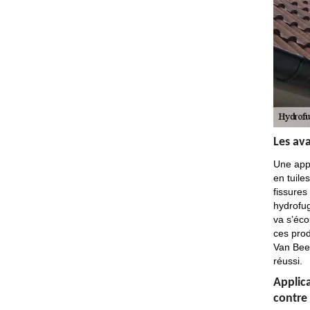
Les av
Une appl
en tuile
fissures
hydrofug
va s’éco
ces prod
Van Been
réussi.
Applica
contre 