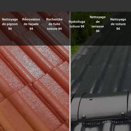
Nettoyage
Nettoyage
Rénovation
Recherche
Nettoyage
Hydrofuge
de
de pignon
de façade
de fuite
de toiture
toiture 94
terrasse
94
94
toiture 94
94
94