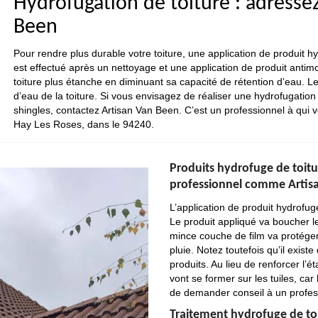
Hydrofugation de toiture : adresse
Been
Pour rendre plus durable votre toiture, une application de produit
est effectué après un nettoyage et une application de produit antim
toiture plus étanche en diminuant sa capacité de rétention d’eau. Le
d’eau de la toiture. Si vous envisagez de réaliser une hydrofugation 
shingles, contactez Artisan Van Been. C’est un professionnel à qui v
Hay Les Roses, dans le 94240.
Produits hydrofuge de toitu
professionnel comme Artis
L’application de produit hydrofuge
Le produit appliqué va boucher les
mince couche de film va protéger
pluie. Notez toutefois qu’il exist
produits. Au lieu de renforcer l’ét
vont se former sur les tuiles, car
de demander conseil à un profes
Traitement hydrofuge de toit