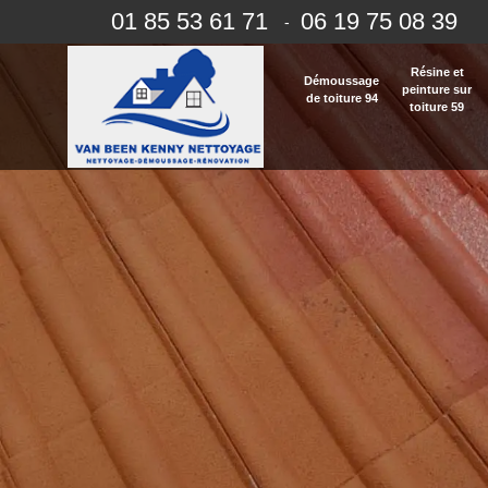
01 85 53 61 71
06 19 75 08 39
-
Résine et
Démoussage
peinture sur
de toiture 94
toiture 59