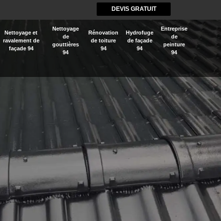
DEVIS GRATUIT
Nettoyage
Entreprise
Nettoyage et
Rénovation
Hydrofuge
de
de
ravalement de
de toiture
de façade
gouttières
peinture
façade 94
94
94
94
94