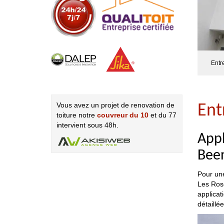
Entr
Vous avez un projet de renovation de
Ent
toiture notre
couvreur du 10
et du 77
intervient sous 48h.
Appl
Been
Pour une
Les Rose
applicat
détaillé