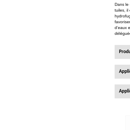
Dans le 
tuiles, 
hydrofug
favorise
d’eaux e
déléguée
Produ
Appli
Appli