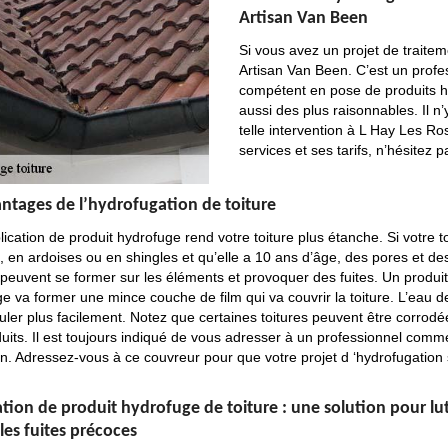
Artisan Van Been
Si vous avez un projet de traite
Artisan Van Been. C’est un profe
compétent en pose de produits hyd
aussi des plus raisonnables. Il n
telle intervention à L Hay Les Ro
services et ses tarifs, n’hésitez 
antages de l’hydrofugation de toiture
ication de produit hydrofuge rend votre toiture plus étanche. Si votre to
s, en ardoises ou en shingles et qu’elle a 10 ans d’âge, des pores et de
 peuvent se former sur les éléments et provoquer des fuites. Un produit
e va former une mince couche de film qui va couvrir la toiture. L’eau de
uler plus facilement. Notez que certaines toitures peuvent être corrodé
uits. Il est toujours indiqué de vous adresser à un professionnel comm
. Adressez-vous à ce couvreur pour que votre projet d ‘hydrofugation 
tion de produit hydrofuge de toiture : une solution pour lu
les fuites précoces