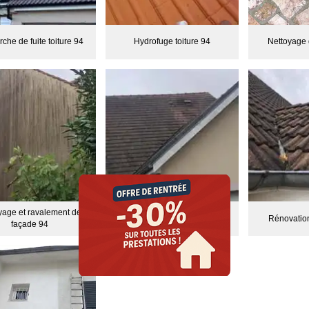
che de fuite toiture 94
Hydrofuge toiture 94
Nettoyage 
yage et ravalement de
Nettoyage de gouttières 94
Rénovation
façade 94