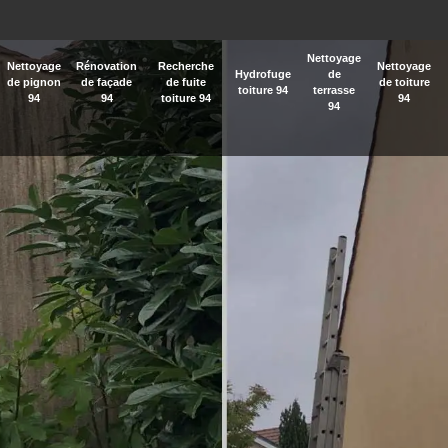
Nettoyage
Nettoyage
Rénovation
Recherche
Nettoyage
Hydrofuge
de
de pignon
de façade
de fuite
de toiture
toiture 94
terrasse
94
94
toiture 94
94
94