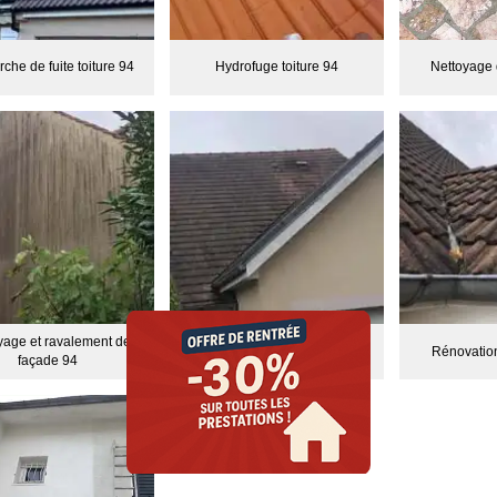
che de fuite toiture 94
Hydrofuge toiture 94
Nettoyage 
yage et ravalement de
Nettoyage de gouttières 94
Rénovation
façade 94