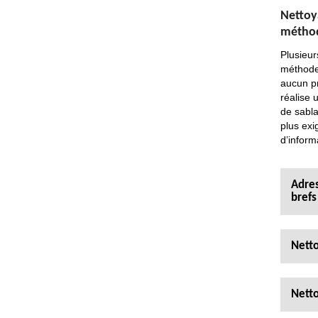
Nettoya
méthod
Plusieur
méthode 
aucun pr
réalise 
de sabla
plus exi
d’inform
Adres
brefs
Netto
Netto