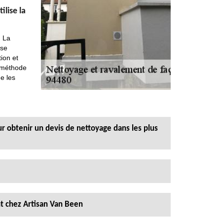
lise la
. La
ise
ion et
a méthode
e les
ur obtenir un devis de nettoyage dans les plus
nt chez Artisan Van Been