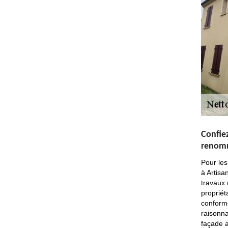
Confie
renomm
Pour les
à Artisa
travaux 
propriét
conforme
raisonna
façade a