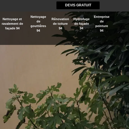
DEVIS GRATUIT
Nettoyage
Entreprise
Nettoyage et
Rénovation
Hydrofuge
de
de
ravalement de
de toiture
de façade
gouttières
peinture
façade 94
94
94
94
94