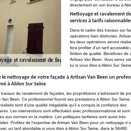
directement en son bureau à Abl
Nettoyage et ravalement de 
services à tarifs raisonnabl
Dans le cadre des travaux sur fa
opérations bien distinctes. Artis
les deux opérations seront réali
fera profiter d’un tarif accessibl
finition de qualité. Bénéficiez de
Artisan Van Been. Vous serez sati
lui si vous êtes à Ablon Sur Sei
z le nettoyage de votre façade à Artisan Van Been un profes
é à Ablon Sur Seine
 travaux de ravalement de façades, les propriétaires s’adressent de pr
n Van Been. Ce professionnel fournit ses prestations à Ablon Sur Seine, 
réalisés sont d’une qualité inégalable qu’il a conquis la confiance des
aires. Les interventions sont effectuées avec professionnalisme et sont
s aux normes en la matière. Les politiques tarifaires sont aussi très
bles. Profitez de l’expertise de Artisan Van Been pour un nettoyage d v
vec un tarif abordable si vous êtes à Ablon Sur Seine, dans le 94480.