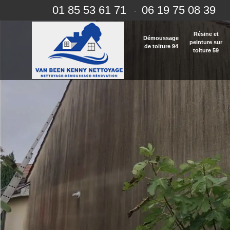
01 85 53 61 71
06 19 75 08 39
-
Résine et
Démoussage
peinture sur
de toiture 94
toiture 59