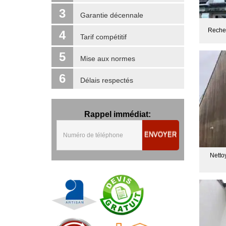
3
Garantie décennale
Recher
4
Tarif compétitif
5
Mise aux normes
6
Délais respectés
Rappel immédiat:
ENVOYER
Netto