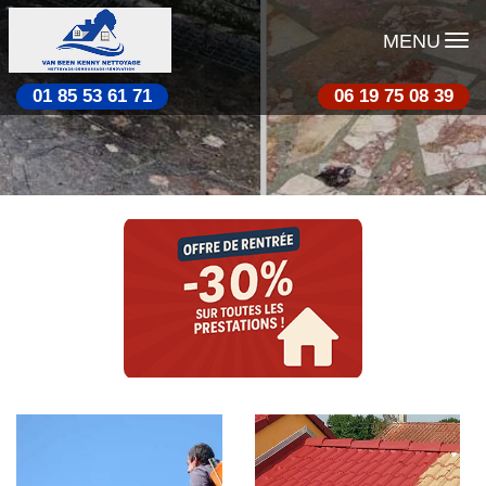
MENU
01 85 53 61 71
06 19 75 08 39